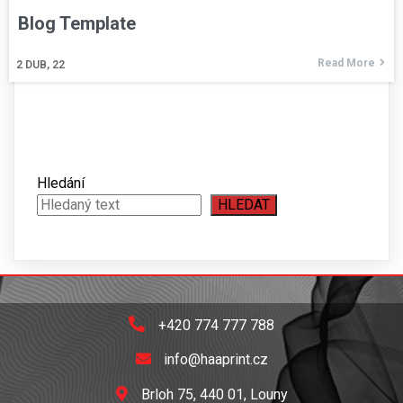
Blog Template
Read More
2
DUB, 22
Hledání
HLEDAT
+420 774 777 788
info@haaprint.cz
Brloh 75, 440 01, Louny