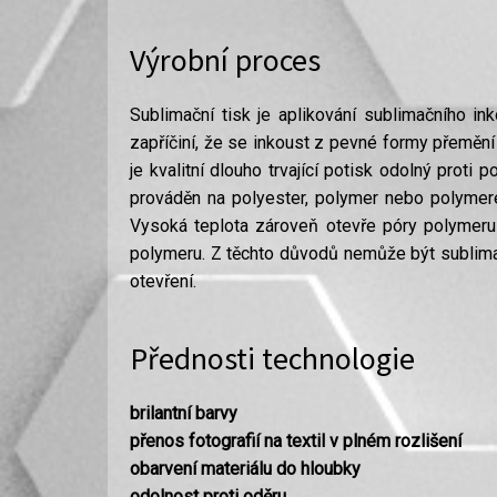
Výrobní proces
Sublimační tisk je aplikování sublimačního in
zapříčiní, že se inkoust z pevné formy přeměn
je kvalitní dlouho trvající potisk odolný proti
prováděn na polyester, polymer nebo polymer
Vysoká teplota zároveň otevře póry polymeru 
polymeru. Z těchto důvodů nemůže být sublimac
otevření.
Přednosti technologie
brilantní barvy
přenos fotografií na textil v plném rozlišení
obarvení materiálu do hloubky
odolnost proti oděru