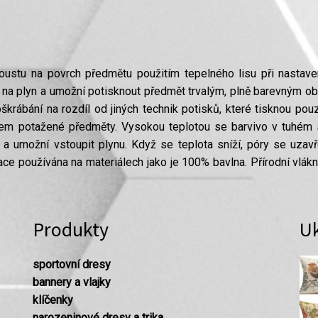
koustu na povrch předmětu použitím tepelného lisu při nastaven
í na plyn a umožní potisknout předmět trvalým, plně barevným
 poškrábání na rozdíl od jiných technik potisků, které tisknou p
em potažené předměty. Vysokou teplotou se barvivo v tuhém st
a umožní vstoupit plynu. Když se teplota sníží, póry se uzavř
e používána na materiálech jako je 100% bavlna. Přírodní vlákn
Produkty
U
sportovní dresy
bannery a vlajky
klíčenky
narozeninové dresy a trika