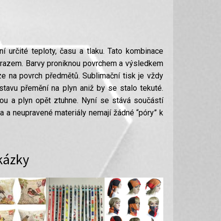
í určité teploty, času a tlaku. Tato kombinace
 obrazem. Barvy proniknou povrchem a výsledkem
ouze na povrch předmětů. Sublimační tisk je vždy
avu přemění na plyn aniž by se stalo tekuté.
ou a plyn opět ztuhne. Nyní se stává součástí
a a neupravené materiály nemají žádné “póry” k
kázky