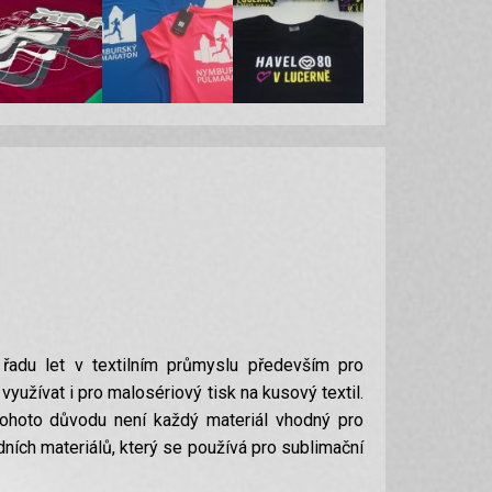
á řadu let v textilním průmyslu především pro
yužívat i pro malosériový tisk na kusový textil.
tohoto důvodu není každý materiál vhodný pro
dních materiálů, který se používá pro sublimační