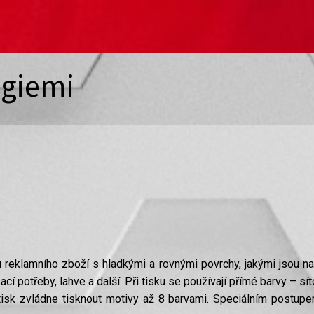
ogiemi
 reklamního zboží s hladkými a rovnými povrchy, jakými jsou např
ací potřeby, lahve a další. Při tisku se používají přímé barvy – 
otisk zvládne tisknout motivy až 8 barvami. Speciálním postup