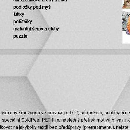
podložky pod myš
šátky
polštářky
maturitní šerpy a stuhy
puzzle
otevírá nové možnosti ve srovnání s DTG, sítotiskem, sublimací 
na speciální ColdPeel PET film, následný přetisk motivu bílým in
ikovat na jakýkoliv textil bez předúpravy (pretreatmentu), nejs