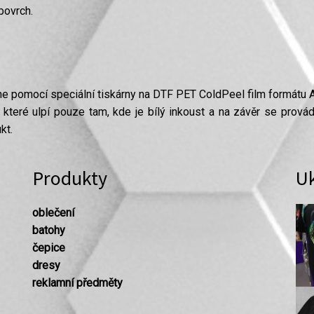
 povrch.
ne pomocí speciální tiskárny na DTF PET ColdPeel film formátu A
 které ulpí pouze tam, kde je bílý inkoust a na závěr se provád
kt.
Produkty
U
oblečení
batohy
čepice
dresy
reklamní předměty