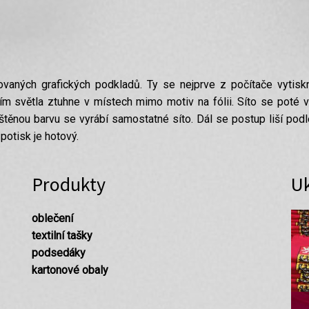
ovaných grafických podkladů. Ty se nejprve z počítače vytisk
ním světla ztuhne v místech mimo motiv na fólii. Síto se pot
těnou barvu se vyrábí samostatné síto. Dál se postup liší podle
 potisk je hotový.
Produkty
U
oblečení
textilní tašky
podsedáky
kartonové obaly