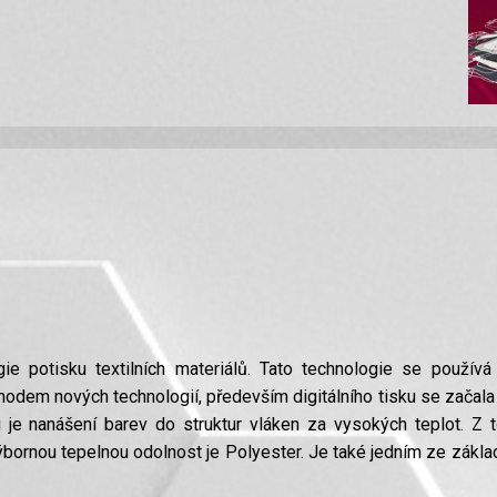
ie potisku textilních materiálů. Tato technologie se použív
odem nových technologií, především digitálního tisku se začala v
 je nanášení barev do struktur vláken za vysokých teplot. Z 
ýbornou tepelnou odolnost je Polyester. Je také jedním ze zákla