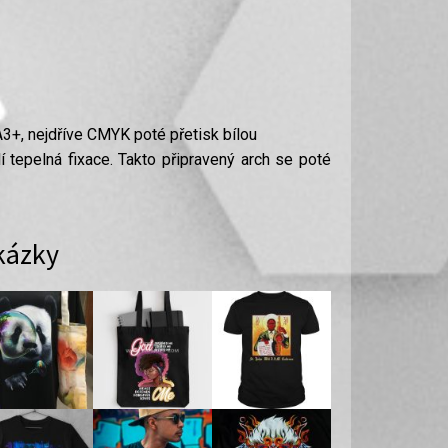
3+, nejdříve CMYK poté přetisk bílou
í tepelná fixace. Takto připravený arch se poté
kázky