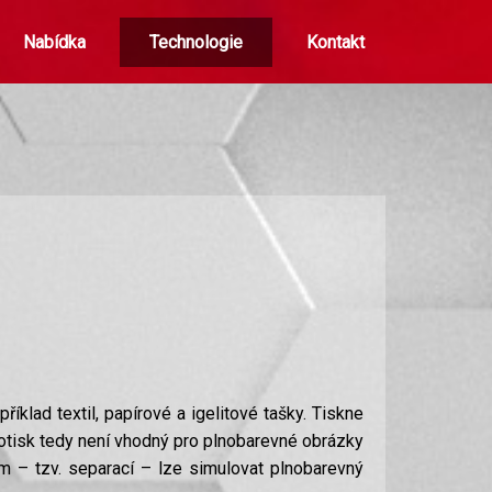
Nabídka
Technologie
Kontakt
íklad textil, papírové a igelitové tašky. Tiskne
sítotisk tedy není vhodný pro plnobarevné obrázky
em – tzv. separací – lze simulovat plnobarevný